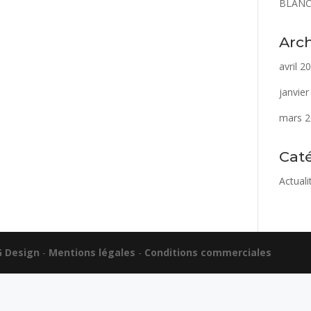
BLANC
Arc
avril 2
janvie
mars 
Cat
Actuali
G Design
-
Mentions légales
-
Conditions commerciales